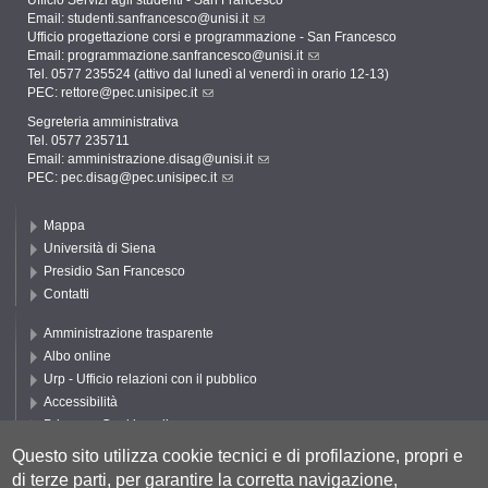
Ufficio Servizi agli studenti - San Francesco
Email:
studenti.sanfrancesco@unisi.it
Ufficio progettazione corsi e programmazione - San Francesco
Email:
programmazione.sanfrancesco@unisi.it
Tel. 0577 235524 (attivo dal lunedì al venerdì in orario 12-13)
PEC:
rettore@pec.unisipec.it
Segreteria amministrativa
Tel. 0577 235711
Email:
amministrazione.disag@unisi.it
PEC:
pec.disag@pec.unisipec.it
Mappa
Università di Siena
Presidio San Francesco
Contatti
Amministrazione trasparente
Albo online
Urp - Ufficio relazioni con il pubblico
Accessibilità
Privacy e Cookie policy
Cookie settings
Questo sito utilizza cookie tecnici e di profilazione, propri e
di terze parti, per garantire la corretta navigazione,
Segui UNISI