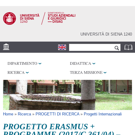
Salta al
contenuto
principale
UNIVERSITÀ DI SIENA 1240
Form di ricerca
Cerca
SEDE
DIPARTIMENTO
DIDATTICA
LABORATORI
RICERCA
TERZA MISSIONE
BIBLIOTECHE
SERVIZI
SEM
Tu sei qui
Home
»
Ricerca
»
PROGETTI DI RICERCA
»
Progetti Internazionali
PROGETTO ERASMUS +
PROGRAMME (2017/C 361/04) –