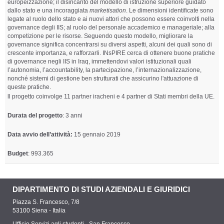
europeizzazione; il disincanto del modello di istruzione superiore guidato
dallo stato e una incoraggiata
marketisation
. Le dimensioni identificate sono
legate al ruolo dello stato e ai nuovi attori che possono essere coinvolti nella
governance degli IIS; al ruolo del personale accademico e manageriale; alla
competizione per le risorse. Seguendo questo modello, migliorare la
governance significa concentrarsi su diversi aspetti, alcuni dei quali sono di
crescente importanza, e rafforzarli. INsPIRE cerca di ottenere buone pratiche
di governance negli IIS in Iraq, immettendovi valori istituzionali quali
l’autonomia, l’accountability, la partecipazione, l’internazionalizzazione,
nonché sistemi di gestione ben strutturati che assicurino l'attuazione di
queste pratiche.
ll progetto coinvolge 11 partner iracheni e 4 partner di Stati membri della UE.
Durata del progetto
: 3 anni
Data avvio dell’attività:
15 gennaio 2019
Budget
: 993.365
DIPARTIMENTO DI STUDI AZIENDALI E GIURIDICI
Piazza S. Francesco, 7/8
53100 Siena - Italia