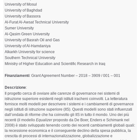
University of Mosul
University of Baghdad
University of Bassora
Al-Furat Al-Awsat Technical University
Sumer University
Al-Qasim Green University
University of Basrah Oil and Gas
University of Al-Hamdaniya
Alkarkh University for science
Southern Technical University
Ministry of Higher Education and Scientific Research in Iraq
Finanziamenti
: Grant Agreement Number – 2018 – 3909 / 001 – 001
Descrizione
:
Il progetto cerca di ovviare alle carenze di governance nei sistemi di
istruzione superiore esistenti negli istituti iracheni coinvolti. La letteratura
fornisce molti modelli per descrivere i sistemi e i cambiamenti di governance
negli istituti di istruzione superiore (IIS). Questi modelli sono stati influenzati
dall’ondata di riforme che ha coinvolto gli IIS in tutto il mondo. Uno dei più
recenti (il modello
Equalizer
proposto da De Boer, Enders e Schimank nel
2008) è stato sviluppato tenendo conto dei recenti cambiamenti globali quali:
la recessione economica e il conseguente declino della spesa pubblica, la
crescita di processi di internazionalizzazione, globalizzazione e