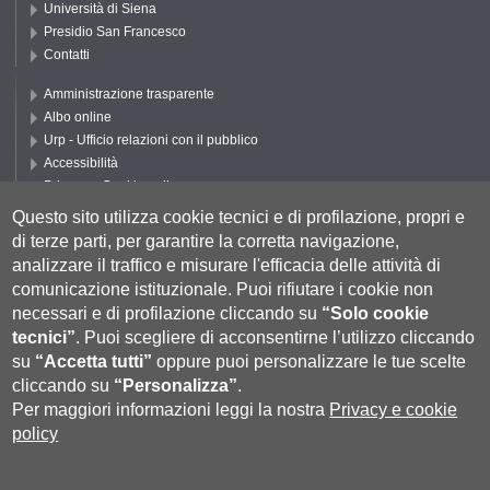
Università di Siena
Presidio San Francesco
Contatti
Amministrazione trasparente
Albo online
Urp - Ufficio relazioni con il pubblico
Accessibilità
Privacy e Cookie policy
Cookie settings
Questo sito utilizza cookie tecnici e di profilazione, propri e
di terze parti, per garantire la corretta navigazione,
Segui UNISI
analizzare il traffico e misurare l'efficacia delle attività di
comunicazione istituzionale.
Puoi rifiutare i cookie non
necessari e di profilazione cliccando su
“Solo cookie
tecnici”
.
Puoi scegliere di acconsentirne l’utilizzo cliccando
su
“Accetta tutti”
oppure puoi personalizzare le tue scelte
cliccando su
“Personalizza”
.
Per maggiori informazioni leggi la nostra
Privacy e cookie
policy
Università degli Studi di Siena
- Rettorato, via Banchi di Sotto 55, 53100