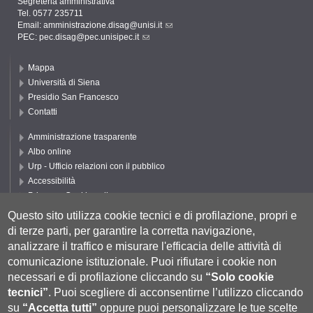
Segreteria amministrativa
Tel. 0577 235711
Email:
amministrazione.disag@unisi.it
PEC:
pec.disag@pec.unisipec.it
Mappa
Università di Siena
Presidio San Francesco
Contatti
Amministrazione trasparente
Albo online
Urp - Ufficio relazioni con il pubblico
Accessibilità
Privacy e Cookie policy
Cookie settings
Questo sito utilizza cookie tecnici e di profilazione, propri e
di terze parti, per garantire la corretta navigazione,
Segui UNISI
analizzare il traffico e misurare l'efficacia delle attività di
comunicazione istituzionale.
Puoi rifiutare i cookie non
necessari e di profilazione cliccando su
“Solo cookie
tecnici”
.
Puoi scegliere di acconsentirne l’utilizzo cliccando
su
“Accetta tutti”
oppure puoi personalizzare le tue scelte