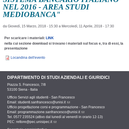
NEL 2016 - AREA STUDI
MEDIOBANCA"
da
Giovedì, 15 Marzo, 2018 - 15:30
a
Mercoledì, 11 Aprile, 2018 - 17:30
Per scaricare i materiali:
LINK
nella cui sezione download si trovano i materiali sul focus e, tra di essi, la
presentazione
Locandina dell'evento
DIPARTIMENTO DI STUDI AZIENDALI E GIURIDICI
Piazza S. Francesco, 7/8
53100 Siena - Italia
Ufficio Servizi agli studenti - San Francesco
Email:
studenti.sanfrancesco@unisi.it
Ufficio progettazione corsi e programmazione - San Francesco
Email:
programmazione.sanfrancesco@unisi.it
Tel. 0577 235524 (attivo dal lunedì al venerdì in orario 12-13)
PEC:
rettore@pec.unisipec.it