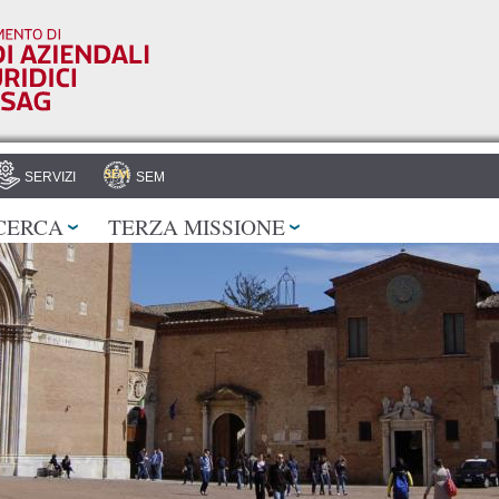
Salta al
contenuto
principale
SERVIZI
SEM
CERCA
TERZA MISSIONE