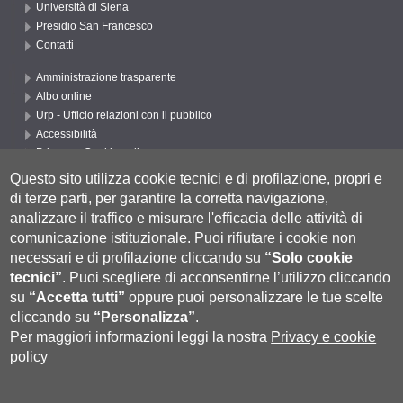
Università di Siena
Presidio San Francesco
Contatti
Amministrazione trasparente
Albo online
Urp - Ufficio relazioni con il pubblico
Accessibilità
Privacy e Cookie policy
Cookie settings
Questo sito utilizza cookie tecnici e di profilazione, propri e
di terze parti, per garantire la corretta navigazione,
Segui UNISI
analizzare il traffico e misurare l'efficacia delle attività di
comunicazione istituzionale.
Puoi rifiutare i cookie non
necessari e di profilazione cliccando su
“Solo cookie
tecnici”
.
Puoi scegliere di acconsentirne l’utilizzo cliccando
su
“Accetta tutti”
oppure puoi personalizzare le tue scelte
cliccando su
“Personalizza”
.
Per maggiori informazioni leggi la nostra
Privacy e cookie
policy
Università degli Studi di Siena
- Rettorato, via Banchi di Sotto 55, 53100