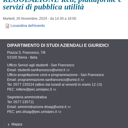
servizi di pubblica utilità
Martedì, 26 Novembre, 2024 -
da
14:30
a
18:00
Locandina dell'evento
DIPARTIMENTO DI STUDI AZIENDALI E GIURIDICI
Piazza S. Francesco, 7/8
53100 Siena - Italia
Ufficio Servizi agli studenti - San Francesco
Email:
studenti.sanfrancesco@unisi.it
Ufficio progettazione corsi e programmazione - San Francesco
Email:
programmazione.sanfrancesco@unisi.it
Tel. 0577 235524 (attivo dal lunedì al venerdì in orario 12-13)
PEC:
rettore@pec.unisipec.it
Segreteria amministrativa
Tel. 0577 235711
Email:
amministrazione.disag@unisi.it
PEC:
pec.disag@pec.unisipec.it
Mappa