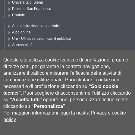
Università di Siena
Presidio San Francesco
Contatti
Amministrazione trasparente
Albo online
Urp - Ufficio relazioni con il pubblico
Accessibilità
Privacy e Cookie policy
Cookie settings
Questo sito utilizza cookie tecnici e di profilazione, propri e
di terze parti, per garantire la corretta navigazione,
Segui UNISI
analizzare il traffico e misurare l'efficacia delle attività di
comunicazione istituzionale.
Puoi rifiutare i cookie non
necessari e di profilazione cliccando su
“Solo cookie
tecnici”
.
Puoi scegliere di acconsentirne l’utilizzo cliccando
su
“Accetta tutti”
oppure puoi personalizzare le tue scelte
cliccando su
“Personalizza”
.
Per maggiori informazioni leggi la nostra
Privacy e cookie
policy
Università degli Studi di Siena
- Rettorato, via Banchi di Sotto 55, 53100