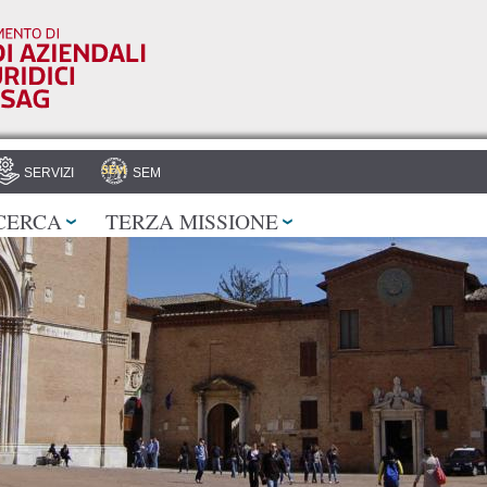
Salta al
contenuto
principale
SERVIZI
SEM
CERCA
TERZA MISSIONE