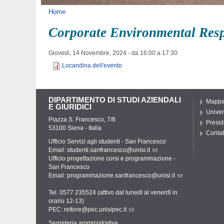
Tu sei qui
Home
Corporate Environmental Respon
Giovedì, 14 Novembre, 2024 -
da
16:00
a
17:30
Locandina dell'evento
DIPARTIMENTO DI STUDI AZIENDALI
Mapp
E GIURIDICI
Univer
Piazza S. Francesco, 7/8
Presid
53100 Siena - Italia
Contat
Ufficio Servizi agli studenti - San Francesco
Email:
studenti.sanfrancesco@unisi.it
Ufficio progettazione corsi e programmazione -
San Francesco
Email:
programmazione.sanfrancesco@unisi.it
Tel. 0577 235524 (attivo dal lunedì al venerdì in
orario 12-13)
PEC:
rettore@pec.unisipec.it
Segreteria amministrativa