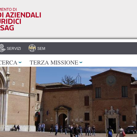
Salta al
contenuto
principale
SERVIZI
SEM
CERCA
TERZA MISSIONE