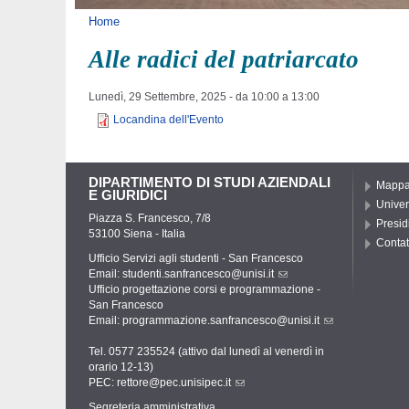
Tu sei qui
Home
Alle radici del patriarcato
Lunedì, 29 Settembre, 2025 -
da
10:00
a
13:00
Locandina dell'Evento
DIPARTIMENTO DI STUDI AZIENDALI
Mapp
E GIURIDICI
Univer
Piazza S. Francesco, 7/8
Presid
53100 Siena - Italia
Contat
Ufficio Servizi agli studenti - San Francesco
Email:
studenti.sanfrancesco@unisi.it
Ufficio progettazione corsi e programmazione -
San Francesco
Email:
programmazione.sanfrancesco@unisi.it
Tel. 0577 235524 (attivo dal lunedì al venerdì in
orario 12-13)
PEC:
rettore@pec.unisipec.it
Segreteria amministrativa