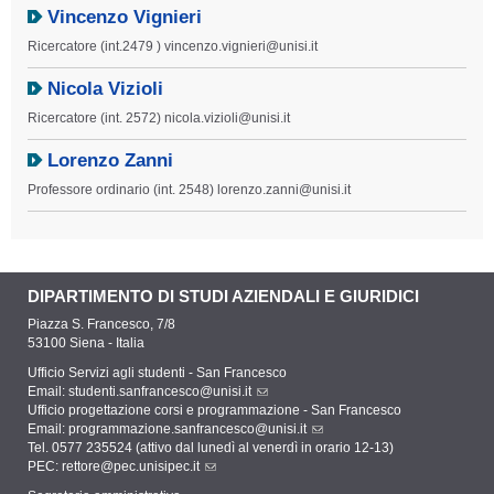
Vincenzo Vignieri
Ricercatore (int.2479 ) vincenzo.vignieri@unisi.it
Nicola Vizioli
Ricercatore (int. 2572) nicola.vizioli@unisi.it
Lorenzo Zanni
Professore ordinario (int. 2548) lorenzo.zanni@unisi.it
DIPARTIMENTO DI STUDI AZIENDALI E GIURIDICI
Piazza S. Francesco, 7/8
53100 Siena - Italia
Ufficio Servizi agli studenti - San Francesco
Email:
studenti.sanfrancesco@unisi.it
Ufficio progettazione corsi e programmazione - San Francesco
Email:
programmazione.sanfrancesco@unisi.it
Tel. 0577 235524 (attivo dal lunedì al venerdì in orario 12-13)
PEC:
rettore@pec.unisipec.it