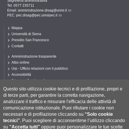
Segreteria amministrativa
Tel. 0577 235711
Email:
amministrazione.disag@unisi.it
PEC:
pec.disag@pec.unisipec.it
Mappa
Università di Siena
Presidio San Francesco
Contatti
Amministrazione trasparente
Albo online
Urp - Ufficio relazioni con il pubblico
Accessibilità
Privacy e Cookie policy
Cookie settings
Questo sito utilizza cookie tecnici e di profilazione, propri e
di terze parti, per garantire la corretta navigazione,
Segui UNISI
analizzare il traffico e misurare l'efficacia delle attività di
comunicazione istituzionale.
Puoi rifiutare i cookie non
necessari e di profilazione cliccando su
“Solo cookie
tecnici”
.
Puoi scegliere di acconsentirne l’utilizzo cliccando
su
“Accetta tutti”
oppure puoi personalizzare le tue scelte