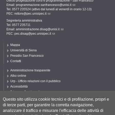
Ufficio progettazione corsi e programmazione - San Francesco
Email:
programmazione.sanfrancesco@unisi.it
Tel. 0577 235524 (attivo dal lunedì al venerdì in orario 12-13)
PEC:
rettore@pec.unisipec.it
Segreteria amministrativa
Tel. 0577 235711
Email:
amministrazione.disag@unisi.it
PEC:
pec.disag@pec.unisipec.it
Mappa
Università di Siena
Presidio San Francesco
Contatti
Amministrazione trasparente
Albo online
Urp - Ufficio relazioni con il pubblico
Accessibilità
Privacy e Cookie policy
Cookie settings
Questo sito utilizza cookie tecnici e di profilazione, propri e
di terze parti, per garantire la corretta navigazione,
Segui UNISI
analizzare il traffico e misurare l'efficacia delle attività di