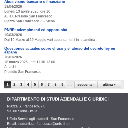
Abusivismo bancario e finanziario
13/04/2026
Lunedì 13 aprile 2026, ore 16
Aula 6 Presidio San Francesco
Piazza San Francesco 7 – Siena
PNRR: adempimenti ed opportunità
19/03/2026
Dal 19 Marzo al 19 Maggio vari appuntamenti in locandina
Questiones actuales sobre el uso y el abuso del decreto ley en
espana
18/03/2026
18 marzo 2026 - ore 11:30-13:00
Aula 41
Presidio San Francesco
Pagine
1
2
3
4
5
6
7
8
9
…
seguente ›
ultima »
DIPARTIMENTO DI STUDI AZIENDALI E GIURIDICI
Piazza S. Francesco, 7/8
53100 Siena - Italia
Ufficio Servizi agli studenti - San Francesco
Email:
studenti.sanfrancesco@unisi.it