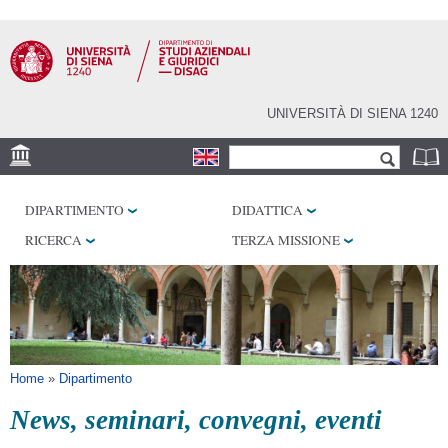
Salta al
contenuto
principale
UNIVERSITÀ DI SIENA 1240
Form di ricerca
Cerca
SEDE
DIPARTIMENTO
DIDATTICA
LABORATORI
RICERCA
TERZA MISSIONE
BIBLIOTECHE
SERVIZI
SEM
Tu sei qui
Home
»
Dipartimento
News, seminari, convegni, eventi