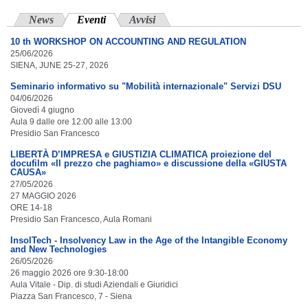
News
Eventi
(scheda attiva)
Avvisi
10 th WORKSHOP ON ACCOUNTING AND REGULATION
25/06/2026
SIENA, JUNE 25-27, 2026
Seminario informativo su "Mobilità internazionale" Servizi DSU
04/06/2026
Giovedì 4 giugno
Aula 9 dalle ore 12:00 alle 13:00
Presidio San Francesco
LIBERTÀ D’IMPRESA e GIUSTIZIA CLIMATICA proiezione del
docufilm «Il prezzo che paghiamo» e discussione della «GIUSTA
CAUSA»
27/05/2026
27 MAGGIO 2026
ORE 14-18
Presidio San Francesco, Aula Romani
InsolTech - Insolvency Law in the Age of the Intangible Economy
and New Technologies
26/05/2026
26 maggio 2026 ore 9:30-18:00
Aula Vitale - Dip. di studi Aziendali e Giuridici
Piazza San Francesco, 7 - Siena