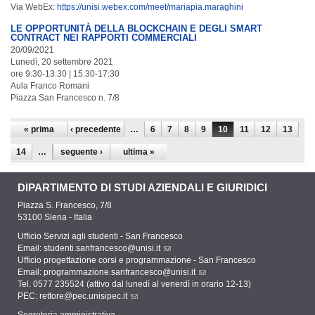
Via WebEx:
https://unisi.webex.com/meet/mariapia.maraghini
LE OPPORTUNITÀ DELLA BLOCKCHAIN E DEGLI SMART
CONTRACT NEI RAPPORTI COMMERCIALI
20/09/2021
Lunedì, 20 settembre 2021
ore 9:30-13:30 | 15:30-17:30
Aula Franco Romani
Piazza San Francesco n. 7/8
Pagine
« prima
‹ precedente
…
6
7
8
9
10
11
12
13
14
…
seguente ›
ultima »
DIPARTIMENTO DI STUDI AZIENDALI E GIURIDICI
Piazza S. Francesco, 7/8
53100 Siena - Italia
Ufficio Servizi agli studenti - San Francesco
Email:
studenti.sanfrancesco@unisi.it
Ufficio progettazione corsi e programmazione - San Francesco
Email:
programmazione.sanfrancesco@unisi.it
Tel. 0577 235524 (attivo dal lunedì al venerdì in orario 12-13)
PEC:
rettore@pec.unisipec.it