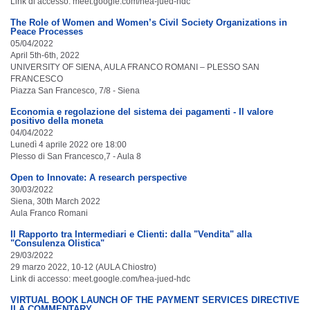
Link di accesso: meet.google.com/hea-jued-hdc
The Role of Women and Women’s Civil Society Organizations in
Peace Processes
05/04/2022
April 5th-6th, 2022
UNIVERSITY OF SIENA, AULA FRANCO ROMANI – PLESSO SAN
FRANCESCO
Piazza San Francesco, 7/8 - Siena
Economia e regolazione del sistema dei pagamenti - Il valore
positivo della moneta
04/04/2022
Lunedì 4 aprile 2022 ore 18:00
Plesso di San Francesco,7 - Aula 8
Open to Innovate: A research perspective
30/03/2022
Siena, 30th March 2022
Aula Franco Romani
Il Rapporto tra Intermediari e Clienti: dalla "Vendita" alla
"Consulenza Olistica"
29/03/2022
29 marzo 2022, 10-12 (AULA Chiostro)
Link di accesso: meet.google.com/hea-jued-hdc
VIRTUAL BOOK LAUNCH OF THE PAYMENT SERVICES DIRECTIVE
II A COMMENTARY