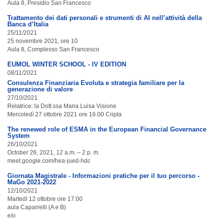
Aula 8, Presidio San Francesco
Trattamento dei dati personali e strumenti di AI nell’attività della
Banca d’Italia
25/11/2021
25 novembre 2021, ore 10
Aula 8, Complesso San Francesco
EUMOL WINTER SCHOOL - IV EDITION
08/11/2021
Consulenza Finanziaria Evoluta e strategia familiare per la
generazione di valore
27/10/2021
Relatrice: la Dott.ssa Maria Luisa Visione
Mercoledì 27 ottobre 2021 ore 16.00 Cripta
The renewed role of ESMA in the European Financial Governance
System
26/10/2021
October 26, 2021, 12 a.m. – 2 p. m.
meet.google.com/hea-jued-hdc
Giornata Magistrale - Informazioni pratiche per il tuo percorso -
MaGo 2021-2022
12/10/2021
Martedì 12 ottobre ore 17:00
aula Caparrelli (A e B)
e/o