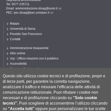
Segreteria amministrativa
Tel. 0577 235711
Email:
amministrazione.disag@unisi.it
PEC:
pec.disag@pec.unisipec.it
Mappa
Università di Siena
Presidio San Francesco
Contatti
Amministrazione trasparente
Albo online
Urp - Ufficio relazioni con il pubblico
Accessibilità
Privacy e Cookie policy
Cookie settings
Questo sito utilizza cookie tecnici e di profilazione, propri e
di terze parti, per garantire la corretta navigazione,
Segui UNISI
analizzare il traffico e misurare l'efficacia delle attività di
comunicazione istituzionale.
Puoi rifiutare i cookie non
necessari e di profilazione cliccando su
“Solo cookie
tecnici”
.
Puoi scegliere di acconsentirne l’utilizzo cliccando
su
“Accetta tutti”
oppure puoi personalizzare le tue scelte