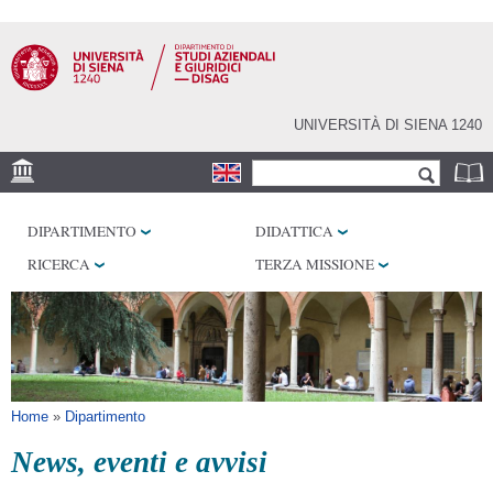
Salta al
contenuto
principale
UNIVERSITÀ DI SIENA 1240
Form di ricerca
Cerca
SEDE
DIPARTIMENTO
DIDATTICA
LABORATORI
RICERCA
TERZA MISSIONE
BIBLIOTECHE
SERVIZI
SEM
Tu sei qui
Home
»
Dipartimento
News, eventi e avvisi