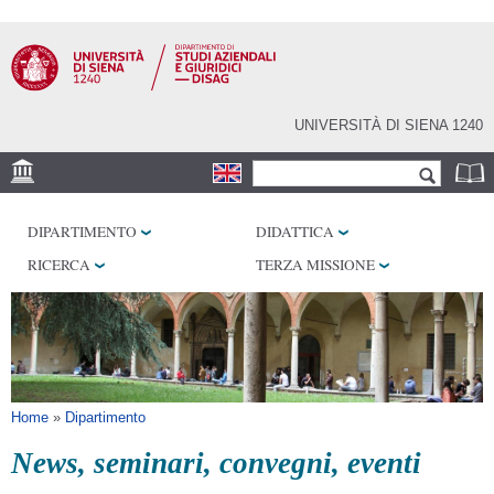
Salta al
contenuto
principale
UNIVERSITÀ DI SIENA 1240
Form di ricerca
Cerca
SEDE
DIPARTIMENTO
DIDATTICA
LABORATORI
RICERCA
TERZA MISSIONE
BIBLIOTECHE
SERVIZI
SEM
Tu sei qui
Home
»
Dipartimento
News, seminari, convegni, eventi