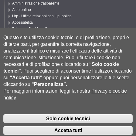
Amministrazione trasparente
Albo online
Urp - Ufficio relazioni con il pubblico
Accessibilità
Privacy e Cookie policy
Cookie settings
Questo sito utilizza cookie tecnici e di profilazione, propri e
di terze parti, per garantire la corretta navigazione,
Segui UNISI
analizzare il traffico e misurare l'efficacia delle attività di
comunicazione istituzionale.
Puoi rifiutare i cookie non
necessari e di profilazione cliccando su
“Solo cookie
tecnici”
.
Puoi scegliere di acconsentirne l’utilizzo cliccando
su
“Accetta tutti”
oppure puoi personalizzare le tue scelte
cliccando su
“Personalizza”
.
Per maggiori informazioni leggi la nostra
Privacy e cookie
policy
Università degli Studi di Siena
- Rettorato, via Banchi di Sotto 55, 53100
Siena ITALIA
Solo cookie tecnici
P.IVA 00273530527 | C.F. 80002070524 |
Coordinate bancarie
|
Caselle
Pec: Posta Elettronica Certificata
|
Fatturazione Elettronica
Accetta tutti
Contatti:
urp@unisi.it
- URP - Ufficio Relazioni con il Pubblico Tel.