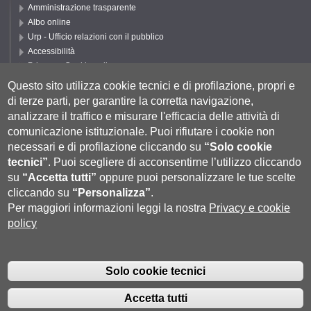
Amministrazione trasparente
Albo online
Urp - Ufficio relazioni con il pubblico
Accessibilità
Privacy e Cookie policy
Cookie settings
Questo sito utilizza cookie tecnici e di profilazione, propri e
di terze parti, per garantire la corretta navigazione,
Segui UNISI
analizzare il traffico e misurare l'efficacia delle attività di
comunicazione istituzionale.
Puoi rifiutare i cookie non
necessari e di profilazione cliccando su
“Solo cookie
tecnici”
.
Puoi scegliere di acconsentirne l’utilizzo cliccando
su
“Accetta tutti”
oppure puoi personalizzare le tue scelte
cliccando su
“Personalizza”
.
Per maggiori informazioni leggi la nostra
Privacy e cookie
policy
Università degli Studi di Siena
- Rettorato, via Banchi di Sotto 55, 53100
Siena ITALIA
Solo cookie tecnici
P.IVA 00273530527 | C.F. 80002070524 |
Coordinate bancarie
|
Caselle
Pec: Posta Elettronica Certificata
|
Fatturazione Elettronica
Accetta tutti
Contatti:
urp@unisi.it
- URP - Ufficio Relazioni con il Pubblico Tel.