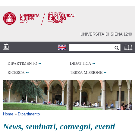
Salta al
contenuto
principale
UNIVERSITÀ DI SIENA 1240
Form di ricerca
Cerca
SEDE
DIPARTIMENTO
DIDATTICA
LABORATORI
RICERCA
TERZA MISSIONE
BIBLIOTECHE
SERVIZI
SEM
Tu sei qui
Home
»
Dipartimento
News, seminari, convegni, eventi